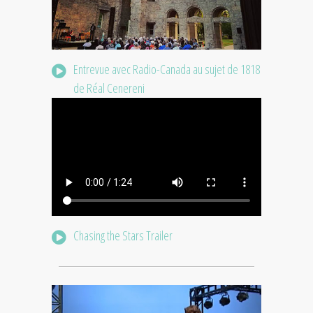
Entrevue avec Radio-Canada au sujet de 1818
de Réal Cenereni
Chasing the Stars Trailer