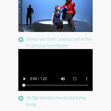
Entrevue avec Radio-Canada au sujet de Plus
(+) que toi au Cercle Molière
The flight attendants from the play Boeing
Boeing