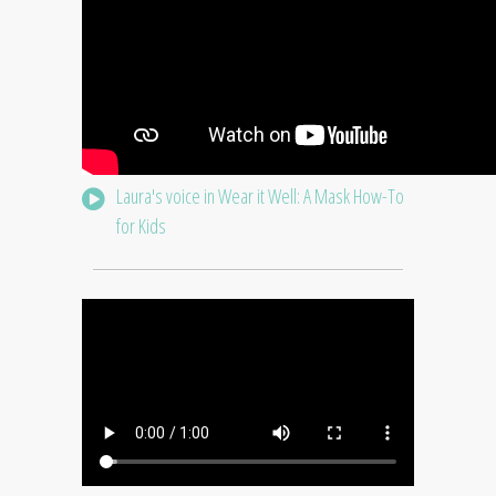
Laura's voice in Wear it Well: A Mask How-To
for Kids